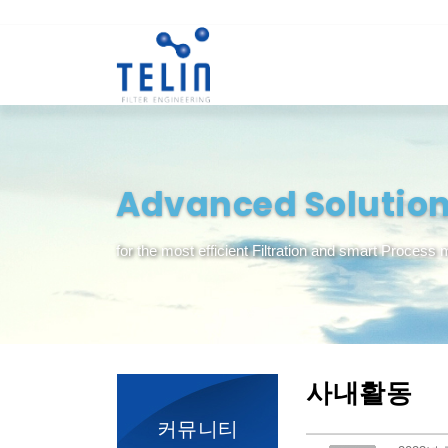
Advanced Solutio
for the most efficient Filtration and smart Proces
사내활동
커뮤니티