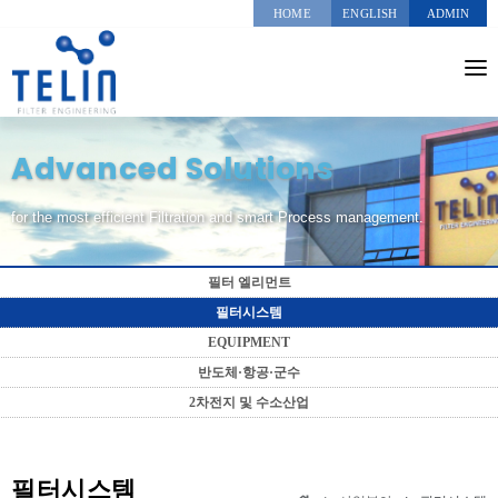
HOME
ENGLISH
ADMIN
회사소개
Advanced Solutions
사업분야
온라인견적의뢰
for the most efficient Filtration and smart Process management.
실적현황
필터 엘리먼트
부서안내
필터시스템
EQUIPMENT
커뮤니티
반도체·항공·군수
2차전지 및 수소산업
필터시스템